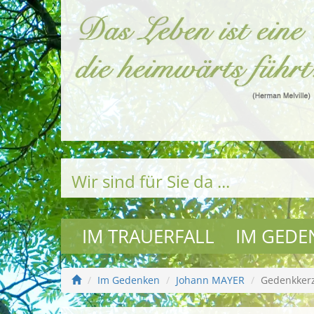
Wir sind für Sie da ...
IM TRAUERFALL
IM GEDE
Im Gedenken
Johann MAYER
Gedenkker