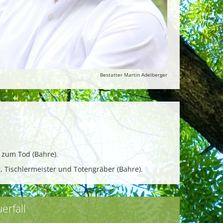
Bestatter Martin Adelberger
s zum Tod (Bahre).
, Tischlermeister und Totengräber (Bahre).
erfall