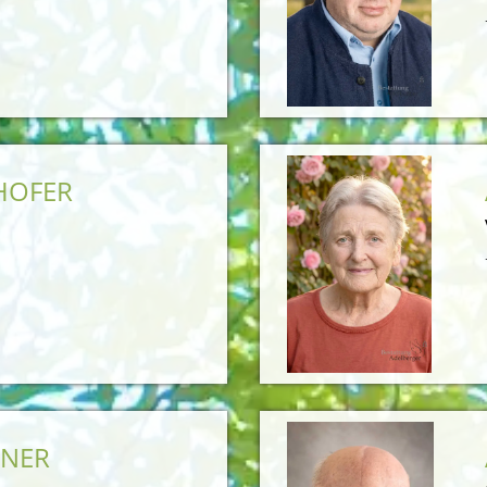
RHOFER
INER