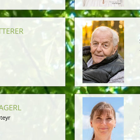
TTERER
HAGERL
teyr