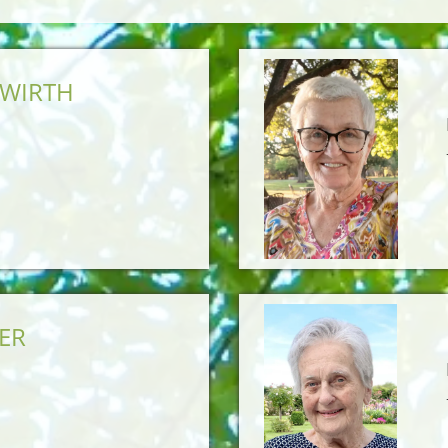
RWIRTH
NER