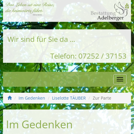
Wir sind für Sie da ...
Telefon: 07252 / 37153
Naviga
einble
Im Gedenken
Liselotte TÄUBER
Zur Parte
Im Gedenken