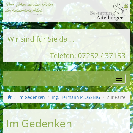
Wir sind für Sie da ...
Telefon: 07252 / 37153
Naviga
einble
Im Gedenken
Ing. Hermann PLÖSSNIG
Zur Parte
Im Gedenken