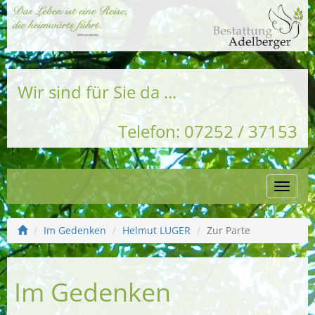
Wir sind für Sie da ...
Telefon: 07252 / 37153
Naviga
einble
Im Gedenken
Helmut LUGER
Zur Parte
Im Gedenken