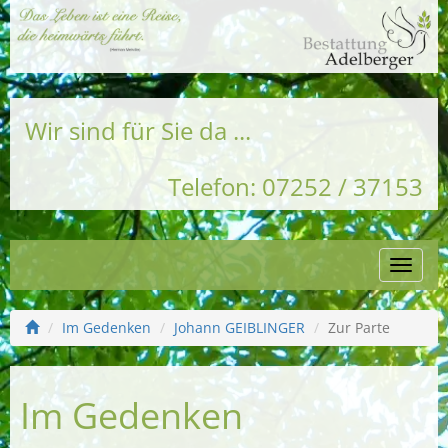
Wir sind für Sie da ...
Telefon: 07252 / 37153
Naviga
einble
Im Gedenken
Johann GEIBLINGER
Zur Parte
Im Gedenken