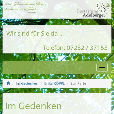
Wir sind für Sie da ...
Telefon: 07252 / 37153
Naviga
einble
Im Gedenken
Erika KÖPPL
Zur Parte
Im Gedenken