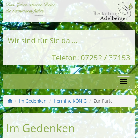
Wir sind für Sie da ...
Telefon: 07252 / 37153
Naviga
einble
Im Gedenken
Hermine KÖNIG
Zur Parte
Im Gedenken