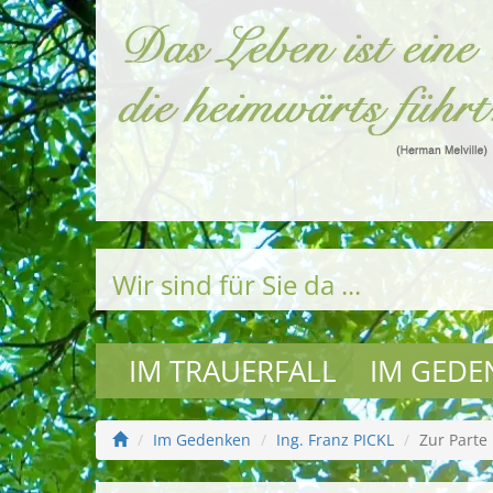
Wir sind für Sie da ...
IM TRAUERFALL
IM GEDE
Im Gedenken
Ing. Franz PICKL
Zur Parte