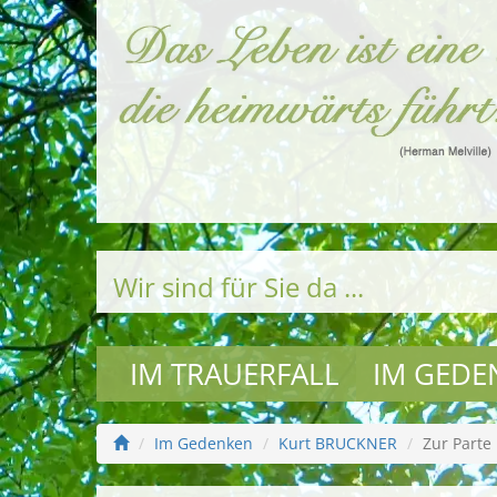
Wir sind für Sie da ...
IM TRAUERFALL
IM GEDE
Im Gedenken
Kurt BRUCKNER
Zur Parte