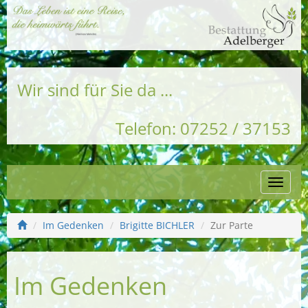
Wir sind für Sie da ...
Telefon: 07252 / 37153
Naviga
einble
Im Gedenken
Brigitte BICHLER
Zur Parte
Im Gedenken