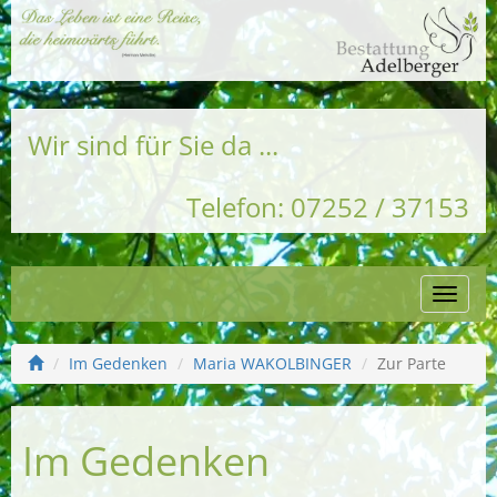
Wir sind für Sie da ...
Telefon: 07252 / 37153
Naviga
einble
Im Gedenken
Maria WAKOLBINGER
Zur Parte
Im Gedenken